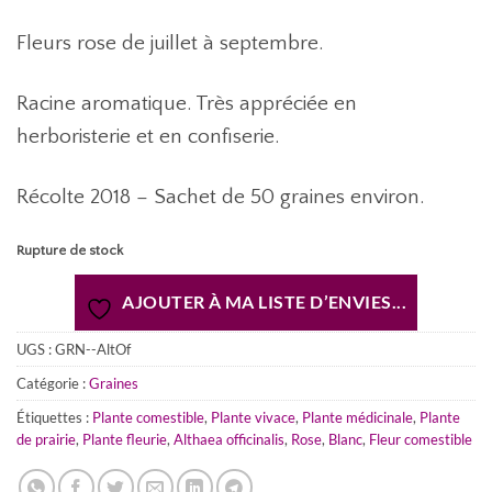
Fleurs rose de juillet à septembre.
Racine aromatique. Très appréciée en
herboristerie et en confiserie.
Récolte 2018 – Sachet de 50 graines environ.
Rupture de stock
AJOUTER À MA LISTE D’ENVIES...
UGS :
GRN--AltOf
Catégorie :
Graines
Étiquettes :
Plante comestible
,
Plante vivace
,
Plante médicinale
,
Plante
de prairie
,
Plante fleurie
,
Althaea officinalis
,
Rose
,
Blanc
,
Fleur comestible