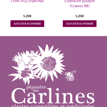
CHAI HU] (Plant AB)
Échinacée pourpre
(Graines AB)
5,20
€
5,20
€
AJOUTER AU PANIER
AJOUTER AU PANIER