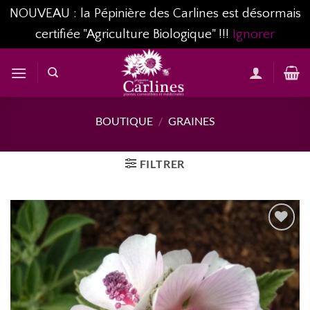
NOUVEAU : la Pépinière des Carlines est désormais
certifiée "Agriculture Biologique" !!!
Ignorer
Passer
au
contenu
BOUTIQUE
/
GRAINES
FILTRER
AJOUTER
À MA
LISTE
D’ENVIES...