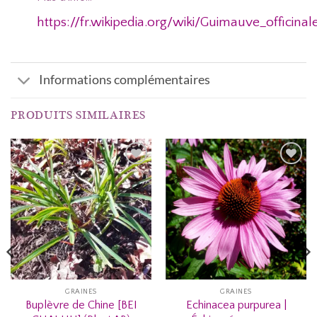
https://fr.wikipedia.org/wiki/Guimauve_officinal
Informations complémentaires
PRODUITS SIMILAIRES
AJOUTER
AJOUTER
À MA
À MA
LISTE
LISTE
D’ENVIES...
D’ENVIES...
GRAINES
GRAINES
Buplèvre de Chine [BEI
Echinacea purpurea |