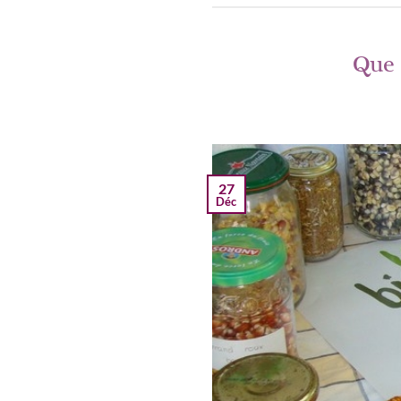
Que 
27
Déc