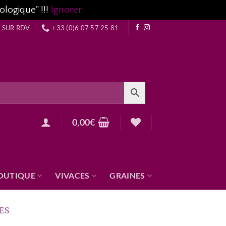
ologique" !!!
Ignorer
 SUR RDV
+33 (0)6 07 57 25 81
0,00
€
OUTIQUE
VIVACES
GRAINES
ES