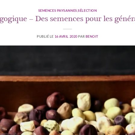
SEMENCES PAYSANNES
,
SÉLECTION
gogique – Des semences pour les généra
PUBLIÉ LE
16 AVRIL 2020
PAR
BENOIT