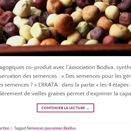
ogiques co-produit avec l’association Biodiva, synthé
onservation des semences : « Des semences pour les gé
semences ? » ERRATA : dans la partie « les 4 étapes »
èrement de veilles graines permet d’exprimer la capac
CONTINUER LA LECTURE
→
ection
|
Tagged
Semences paysannes
,
Biodiva