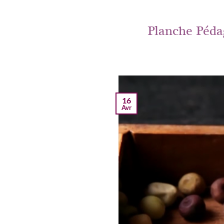
Planche Péda
16
Avr