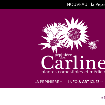
NOUVEAU : la Pépiniè
Passer
au
contenu
LA PÉPINIÈRE
INFO & ARTICLES
A