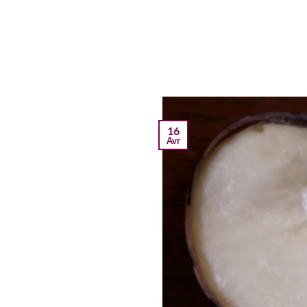
16
Avr