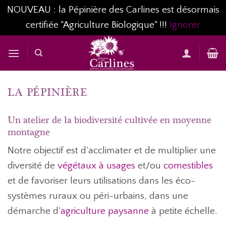
NOUVEAU : la Pépinière des Carlines est désormais
certifiée "Agriculture Biologique" !!!
Ignorer
Passer
au
contenu
LA PÉPINIÈRE
Un atelier de la biodiversité cultivée en moyenne
montagne
Notre objectif est d’acclimater et de multiplier une
diversité de
végétaux à usages
et/ou
comestibles
et de favoriser leurs utilisations dans les éco-
systèmes ruraux ou péri-urbains, dans une
démarche d’
agriculture paysanne
à petite échelle.