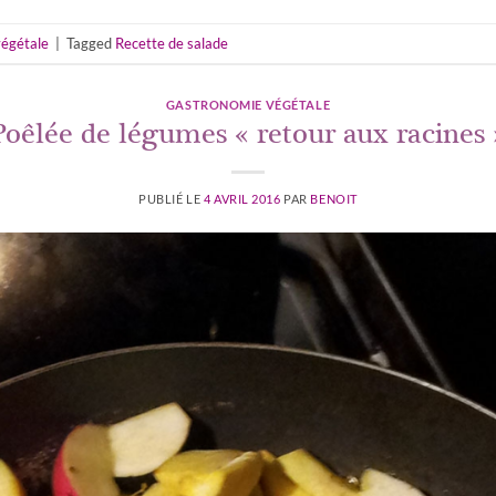
égétale
|
Tagged
Recette de salade
GASTRONOMIE VÉGÉTALE
Poêlée de légumes « retour aux racines 
PUBLIÉ LE
4 AVRIL 2016
PAR
BENOIT