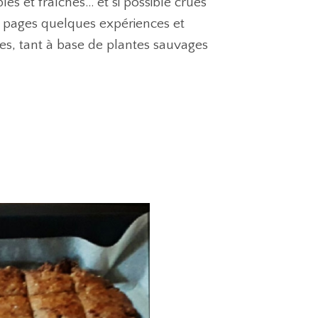
s et fraîches… et si possible crues
s pages quelques expériences et
les, tant à base de plantes sauvages