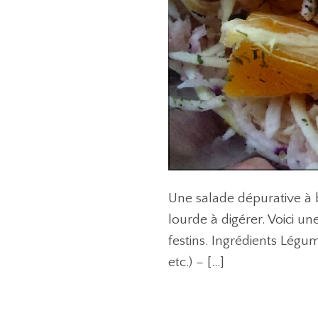
Une salade dépurative à b
lourde à digérer. Voici u
festins. Ingrédients Légum
etc.) – […]