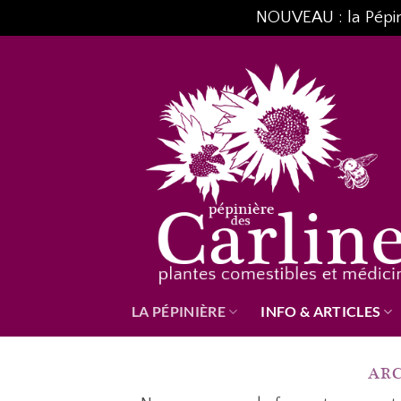
NOUVEAU : la Pépiniè
Passer
au
contenu
LA PÉPINIÈRE
INFO & ARTICLES
ARC