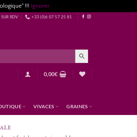
ologique" !!!
Ignorer
 SUR RDV
+33 (0)6 07 57 25 81
0,00
€
OUTIQUE
VIVACES
GRAINES
ALE