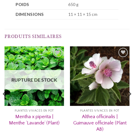
POIDS
650 g
DIMENSIONS
11 × 11 × 15 cm
PRODUITS SIMILAIRES
AJOUTER
AJOUTER
À MA
À MA
LISTE
LISTE
RUPTURE DE STOCK
D’ENVIES...
D’ENVIES...
PLANTES VIVACES EN POT
PLANTES VIVACES EN POT
Mentha x piperita |
Althea officinalis |
Menthe ‘Lavande’ (Plant)
Guimauve officinale (Plant
AB)