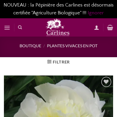
NOUVEAU : la Pépinière des Carlines est désormais
certifiée "Agriculture Biologique" !!!
Ignorer
Passer
au
contenu
BOUTIQUE
/
PLANTES VIVACES EN POT
FILTRER
AJOUTER
À MA
LISTE
D’ENVIES...