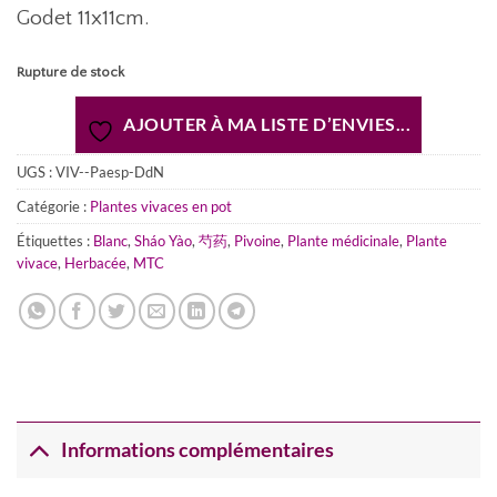
Godet 11x11cm.
Rupture de stock
AJOUTER À MA LISTE D’ENVIES...
UGS :
VIV--Paesp-DdN
Catégorie :
Plantes vivaces en pot
Étiquettes :
Blanc
,
Sháo Yào
,
芍药
,
Pivoine
,
Plante médicinale
,
Plante
vivace
,
Herbacée
,
MTC
Informations complémentaires