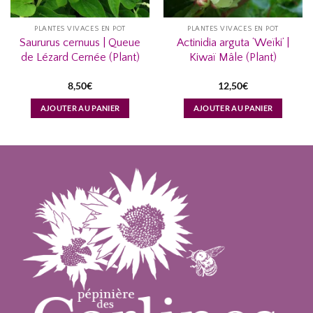
PLANTES VIVACES EN POT
PLANTES VIVACES EN POT
Saururus cernuus | Queue
Actinidia arguta ‘Weïki’ |
de Lézard Cernée (Plant)
Kiwaï Mâle (Plant)
8,50
€
12,50
€
AJOUTER AU PANIER
AJOUTER AU PANIER