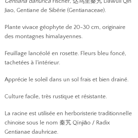
Gentiana dahurica
Fischer, 达乌里秦艽 Dawuli Qin
Jiao, Gentiane de Sibérie (Gentianaceae).
Plante vivace géophyte de 20-30 cm, originaire
des montagnes himalayennes.
Feuillage lancéolé en rosette. Fleurs bleu foncé,
tachetées à l’intérieur.
Apprécie le soleil dans un sol frais et bien drainé.
Culture facile, très rustique et résistante.
La racine est utilisée en herboristerie traditionnelle
chinoise sous le nom 秦艽 Qínjiāo / Radix
Gentianae dauhricae.