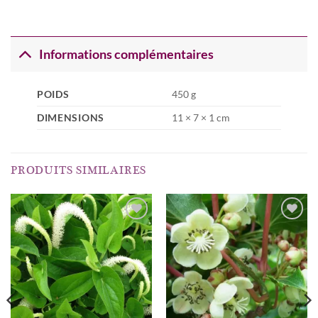
Informations complémentaires
POIDS
450 g
DIMENSIONS
11 × 7 × 1 cm
PRODUITS SIMILAIRES
AJOUTER
AJOUTER
À MA
À MA
LISTE
LISTE
D’ENVIES...
D’ENVIES...