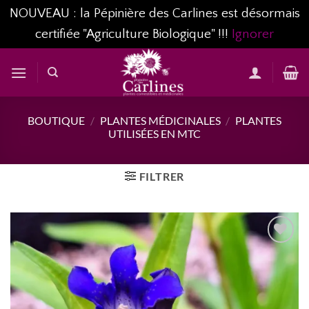
NOUVEAU : la Pépinière des Carlines est désormais
certifiée "Agriculture Biologique" !!!
Ignorer
Passer
au
contenu
BOUTIQUE
/
PLANTES MÉDICINALES
/
PLANTES
UTILISÉES EN MTC
FILTRER
AJOUTER
À MA
LISTE
D’ENVIES...