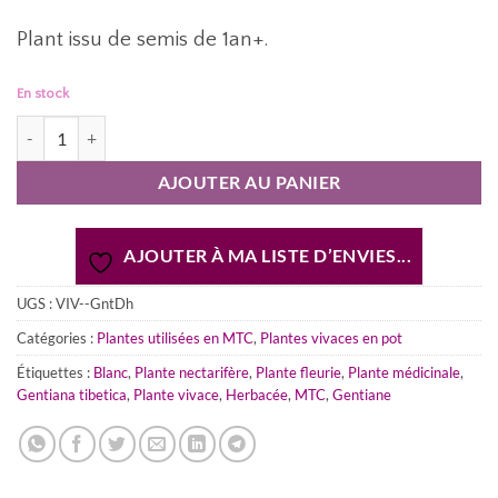
Plant issu de semis de 1an+.
En stock
quantité de Gentiana dahurica | Gentiane de Daourie [QIN JIAO] (Plant
AJOUTER AU PANIER
AJOUTER À MA LISTE D’ENVIES...
UGS :
VIV--GntDh
Catégories :
Plantes utilisées en MTC
,
Plantes vivaces en pot
Étiquettes :
Blanc
,
Plante nectarifère
,
Plante fleurie
,
Plante médicinale
,
Gentiana tibetica
,
Plante vivace
,
Herbacée
,
MTC
,
Gentiane