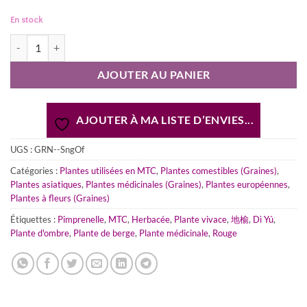
En stock
quantité de Sanguisorba officinalis | Pimprenelle Officinale [DI YU] (Gr
AJOUTER AU PANIER
AJOUTER À MA LISTE D’ENVIES...
UGS :
GRN--SngOf
Catégories :
Plantes utilisées en MTC
,
Plantes comestibles (Graines)
,
Plantes asiatiques
,
Plantes médicinales (Graines)
,
Plantes européennes
,
Plantes à fleurs (Graines)
Étiquettes :
Pimprenelle
,
MTC
,
Herbacée
,
Plante vivace
,
地榆
,
Dì Yú
,
Plante d'ombre
,
Plante de berge
,
Plante médicinale
,
Rouge