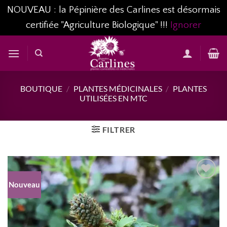
NOUVEAU : la Pépinière des Carlines est désormais
certifiée "Agriculture Biologique" !!!
Ignorer
Passer
au
contenu
BOUTIQUE
/
PLANTES MÉDICINALES
/
PLANTES
UTILISÉES EN MTC
FILTRER
Nouveau
AJOUTER
À MA
LISTE
D’ENVIES...