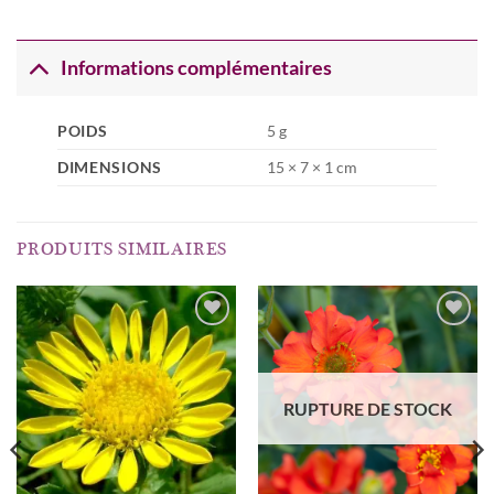
Informations complémentaires
POIDS
5 g
DIMENSIONS
15 × 7 × 1 cm
PRODUITS SIMILAIRES
AJOUTER
AJOUTER
À MA
À MA
LISTE
LISTE
RUPTURE DE STOCK
D’ENVIES...
D’ENVIES...