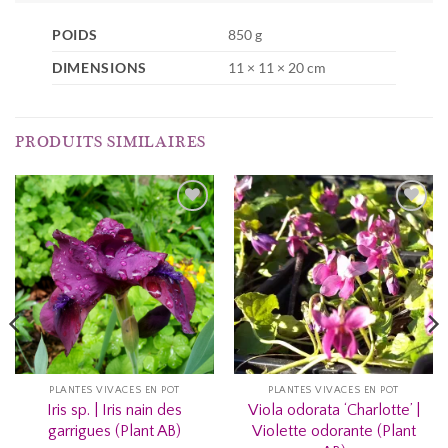
POIDS
850 g
DIMENSIONS
11 × 11 × 20 cm
PRODUITS SIMILAIRES
AJOUTER
AJOUTER
À MA
À MA
LISTE
LISTE
D’ENVIES...
D’ENVIES...
PLANTES VIVACES EN POT
PLANTES VIVACES EN POT
Iris sp. | Iris nain des
Viola odorata ‘Charlotte’ |
garrigues (Plant AB)
Violette odorante (Plant