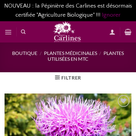
NOUVEAU : la Pépinière des Carlines est désormais
certifiée "Agriculture Biologique" !!!
Ignorer
Passer
au
contenu
BOUTIQUE
/
PLANTES MÉDICINALES
/
PLANTES
UTILISÉES EN MTC
FILTRER
AJOUTER
À MA
LISTE
D’ENVIES...