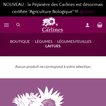
NOUVEAU : la Pépinière des Carlines est désormais
certifiée "Agriculture Biologique" !!!
Ignorer
Passer
au
contenu
BOUTIQUE
/
LÉGUMES
/
LÉGUMES FEUILLES
/
LAITUES
Aucun produit ne correspond à votre sélection.