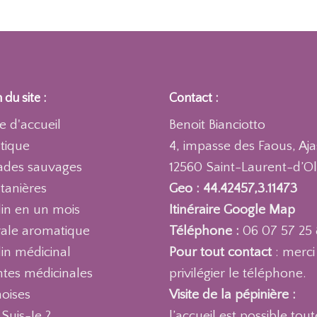
 du site :
Contact :
e d'accueil
Benoit Bianciotto
tique
4, impasse des Faous, Aja
ades sauvages
12560 Saint-Laurent-d’Ol
ntanières
Geo : 44.42457,3.11473
din en un mois
Itinéraire Google Map
rale aromatique
Téléphone :
06 07 57 25 
din médicinal
Pour tout contact
: merci
ntes médicinales
privilégier le téléphone.
noises
Visite de la pépinière :
 Suis-Je ?
l’accueil est possible tout