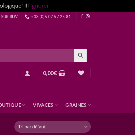
ologique" !!!
Ignorer
 SUR RDV
+33 (0)6 07 57 25 81
0,00
€
OUTIQUE
VIVACES
GRAINES