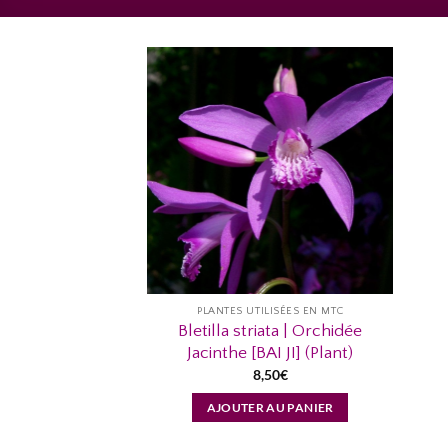
AJOUTER
À MA
LISTE
D’ENVIES...
PLANTES UTILISÉES EN MTC
Bletilla striata | Orchidée
Jacinthe [BAI JI] (Plant)
8,50
€
AJOUTER AU PANIER