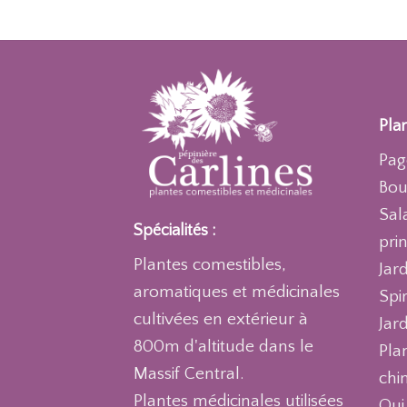
Plan
Pag
Bou
Sal
Spécialités :
pri
Plantes comestibles,
Jar
aromatiques et médicinales
Spi
cultivées en extérieur à
Jar
800m d'altitude dans le
Pla
Massif Central.
chi
Plantes médicinales utilisées
Qui