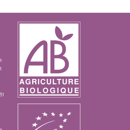
s
t
81
e