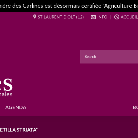
re des Carlines est désormais certifiée "Agriculture Bi
ST LAURENT D'OLT (12)
INFO
ACCUEIL
AGENDA
B
ETILLA STRIATA”