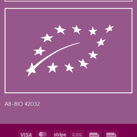
AB-BIO 42032
Visa
MasterCard
Stripe
Bank
Invoice
Facture