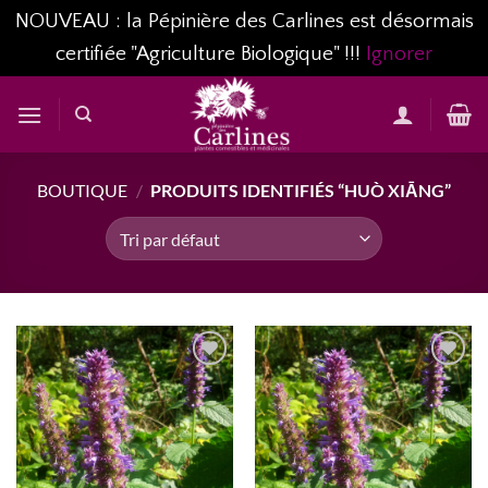
NOUVEAU : la Pépinière des Carlines est désormais
certifiée "Agriculture Biologique" !!!
Ignorer
Passer
au
contenu
BOUTIQUE
/
PRODUITS IDENTIFIÉS “HUÒ XIĀNG”
AJOUTER
AJOUTER
À MA
À MA
LISTE
LISTE
D’ENVIES...
D’ENVIES...