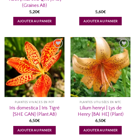
(Graines AB)
5,20
€
5,60
€
AJOUTER AU PANIER
AJOUTER AU PANIER
AJOUTER
AJOUTER
À MA
À MA
LISTE
LISTE
D’ENVIES...
D’ENVIES...
PLANTES VIVACES EN POT
PLANTES UTILISÉES EN MTC
Iris domestica | Iris Tigré
Lilium henryi | Lys de
[SHE GAN] (Plant AB)
Henry [BAI HE] (Plant)
6,50
€
6,50
€
AJOUTER AU PANIER
AJOUTER AU PANIER