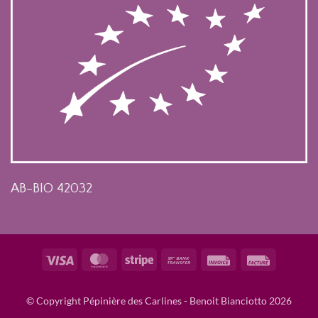
AB-BIO 42032
Visa
MasterCard
Stripe
Bank
Invoice
Facture
Transfer
© Copyright Pépinière des Carlines - Benoit Bianciotto 2026