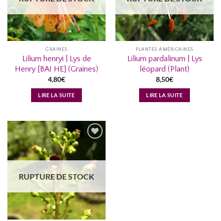
GRAINES
PLANTES AMÉRICAINES
Lilium henryi | Lys de
Lilium pardalinum | Lys
Henry [BAI HE] (Graines)
léopard (Plant)
4,80
€
8,50
€
LIRE LA SUITE
LIRE LA SUITE
AJOUTER
À MA
LISTE
RUPTURE DE STOCK
D’ENVIES...