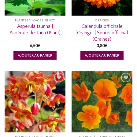
PLANTES VIVACES EN POT
GRAINES
Asperula taurina |
Calendula officinale
Aspérule de Turin (Plant)
‘Orange’ | Soucis officinal
(Graines)
6,50
€
3,80
€
AJOUTER AU PANIER
AJOUTER AU PANIER
AJOUTER
AJOUTER
À MA
À MA
LISTE
LISTE
D’ENVIES...
D’ENVIES...