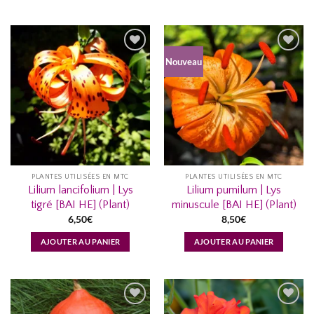
Nouveau
AJOUTER
AJOUTER
À MA
À MA
LISTE
LISTE
D’ENVIES...
D’ENVIES...
PLANTES UTILISÉES EN MTC
PLANTES UTILISÉES EN MTC
Lilium lancifolium | Lys
Lilium pumilum | Lys
tigré [BAI HE] (Plant)
minuscule [BAI HE] (Plant)
6,50
€
8,50
€
AJOUTER AU PANIER
AJOUTER AU PANIER