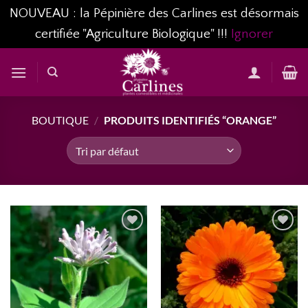
NOUVEAU : la Pépinière des Carlines est désormais
certifiée "Agriculture Biologique" !!!
Ignorer
Passer
au
contenu
BOUTIQUE
/
PRODUITS IDENTIFIÉS “ORANGE”
AJOUTER
AJOUTER
À MA
À MA
LISTE
LISTE
D’ENVIES...
D’ENVIES...