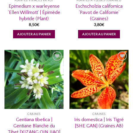
PLANTES VIVACES EN POT
PLANTES À FLEURS (GRAINES)
Epimedium x warleyense
Eschscholzia californica
‘Ellen Willmott’ | Épimède
‘Pavot de Californie’
hybride (Plant)
(Graines)
8,50
€
3,80
€
AJOUTER AU PANIER
AJOUTER AU PANIER
AJOUTER
AJOUTER
À MA
À MA
LISTE
LISTE
D’ENVIES...
D’ENVIES...
GRAINES
GRAINES
Gentiana tibetica |
Iris domestica | Iris Tigré
Gentiane Blanche du
[SHE GAN] (Graines AB)
Tibet [XIZANG QIN JIAO]