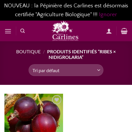
NOUVEAU : la Pépinière des Carlines est désormais
certifiée "Agriculture Biologique" !!!
Ignorer
Passer
au
contenu
BOUTIQUE
/
PRODUITS IDENTIFIÉS “RIBES ×
NIDIGROLARIA”
AJOUTER
À MA
LISTE
D’ENVIES...