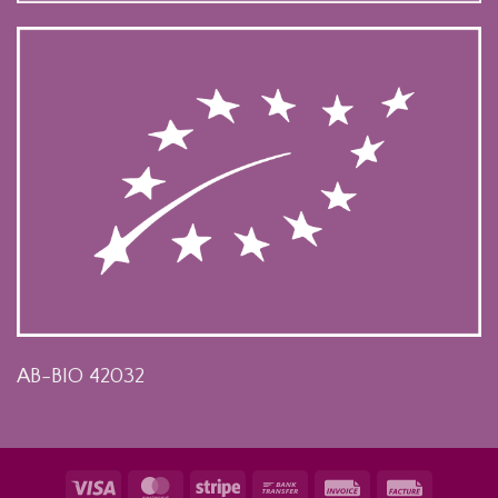
AB-BIO 42032
Visa
MasterCard
Stripe
Bank
Invoice
Facture