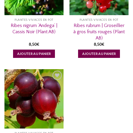
PLANTES VIVACES EN POT
PLANTES VIVACES EN POT
Ribes nigrum ‘Andega’ |
Ribes rubrum | Groseillier
Cassis Noir (Plant AB)
à gros fruits rouges (Plant
AB)
8,50
€
8,50
€
AJOUTER AU PANIER
AJOUTER AU PANIER
AJOUTER
À MA
LISTE
D’ENVIES...