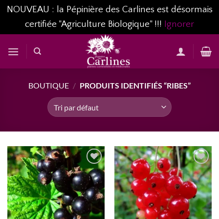
NOUVEAU : la Pépinière des Carlines est désormais
certifiée "Agriculture Biologique" !!!
Ignorer
Passer
au
contenu
BOUTIQUE
/
PRODUITS IDENTIFIÉS “RIBES”
AJOUTER
AJOUTER
À MA
À MA
LISTE
LISTE
D’ENVIES...
D’ENVIES...