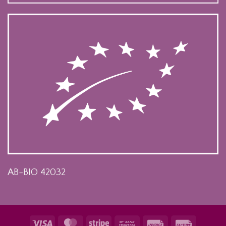
AB-BIO 42032
Visa
MasterCard
Stripe
Bank
Invoice
Facture