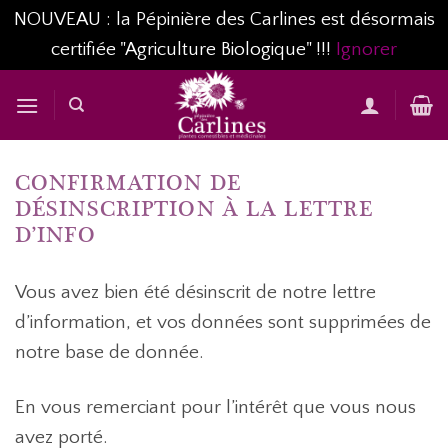
NOUVEAU : la Pépinière des Carlines est désormais
certifiée "Agriculture Biologique" !!!
Ignorer
Passer
au
contenu
CONFIRMATION DE
DÉSINSCRIPTION À LA LETTRE
D’INFO
Vous avez bien été désinscrit de notre lettre
d’information, et vos données sont supprimées de
notre base de donnée.
En vous remerciant pour l’intérêt que vous nous
avez porté.