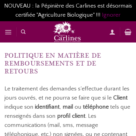
NOUVEAU : la Pépinière des Carlines est désormais
certifiée "Agriculture Biologique" !!!
Ignorer
Passer
au
contenu
POLITIQUE EN MATIÈRE DE
REMBOURSEMENTS ET DE
RETOURS
Le traitement des demandes s’effectue durant les
jours ouvrés, et ne pourra se faire que si le
Client
indique son
identifiant
,
mail
ou
téléphone
tels que
renseignés dans son
profil client
. Les
communications (mail, sms, message
téléphonique, etc.) non signées, ou ne contenant