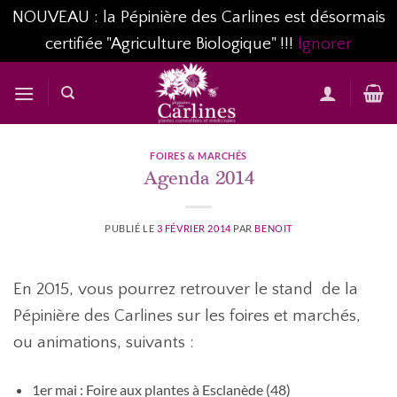
NOUVEAU : la Pépinière des Carlines est désormais
certifiée "Agriculture Biologique" !!!
Ignorer
Passer
au
contenu
FOIRES & MARCHÉS
Agenda 2014
PUBLIÉ LE
3 FÉVRIER 2014
PAR
BENOIT
En 2015, vous pourrez retrouver le stand de la
Pépinière des Carlines sur les foires et marchés,
ou animations, suivants :
1er mai : Foire aux plantes à Esclanède (48)