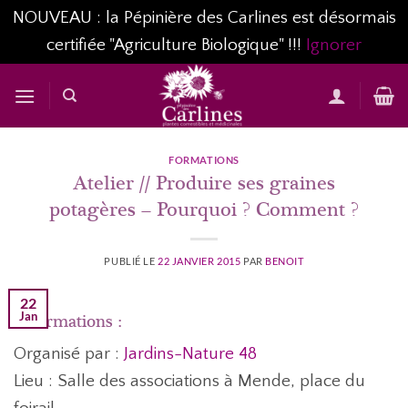
NOUVEAU : la Pépinière des Carlines est désormais
certifiée "Agriculture Biologique" !!!
Ignorer
Passer
au
contenu
FORMATIONS
Atelier // Produire ses graines
potagères – Pourquoi ? Comment ?
PUBLIÉ LE
22 JANVIER 2015
PAR
BENOIT
22
Jan
Informations :
Organisé par :
Jardins-Nature 48
Lieu : Salle des associations à Mende, place du