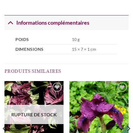
Informations complémentaires
POIDS
10 g
DIMENSIONS
15 × 7 × 1 cm
PRODUITS SIMILAIRES
AJOUTER
AJOUTER
À MA
À MA
LISTE
LISTE
RUPTURE DE STOCK
D’ENVIES...
D’ENVIES...