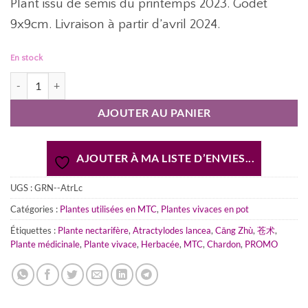
Plant issu de semis du printemps 2023. Godet
9x9cm. Livraison à partir d’avril 2024.
En stock
quantité de Atractylodes lancea | Atractyle lancéolé [CANG ZHU] (Gra
AJOUTER AU PANIER
AJOUTER À MA LISTE D’ENVIES...
UGS :
GRN--AtrLc
Catégories :
Plantes utilisées en MTC
,
Plantes vivaces en pot
Étiquettes :
Plante nectarifère
,
Atractylodes lancea
,
Cāng Zhù
,
苍术
,
Plante médicinale
,
Plante vivace
,
Herbacée
,
MTC
,
Chardon
,
PROMO