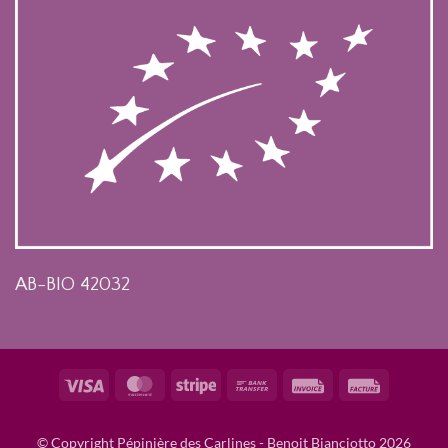
AB-BIO 42032
Visa
MasterCard
Stripe
Bank
Invoice
Facture
Transfer
© Copyright Pépinière des Carlines - Benoit Bianciotto 2026