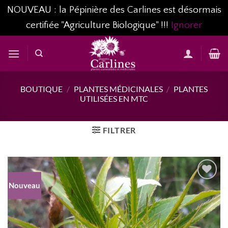
NOUVEAU : la Pépinière des Carlines est désormais
certifiée "Agriculture Biologique" !!!
Ignorer
Passer
au
contenu
BOUTIQUE
/
PLANTES MÉDICINALES
/
PLANTES
UTILISÉES EN MTC
FILTRER
Nouveau
AJOUTER
À MA
LISTE
D’ENVIES...