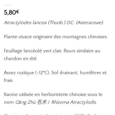
5,80
€
Atractylodes lancea (Thunb.) DC. (Asteraceae)
.
Plante vivace originaire des montagnes chinoises.
Feuillage lancéolé vert clair. fleurs similaire au
chardon en été.
Assez rustique (-12°C). Sol drainant, humifères et
frais.
Racine utilisée en herboristerie chinoise sous le
nom
Cāng Zhù 苍术
/
Rhizoma Atractylodis
.