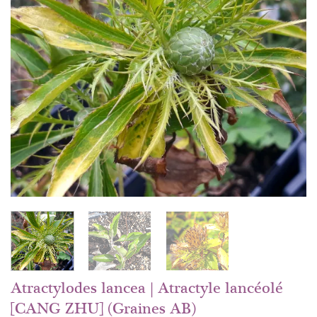
Atractylodes lancea | Atractyle lancéolé
[CANG ZHU] (Graines AB)