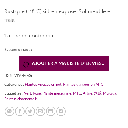
Rustique (-18°C) si bien exposé. Sol meuble et
frais.
1 arbre en conteneur.
Rupture de stock
AJOUTER À MA LISTE D’ENVIES...
UGS :
VIV--PcySn
Catégories :
Plantes vivaces en pot
,
Plantes utilisées en MTC
Étiquettes :
Vert
,
Rose
,
Plante médicinale
,
MTC
,
Arbre
,
木瓜
,
Mù Guā
,
Fructus chaenomelis