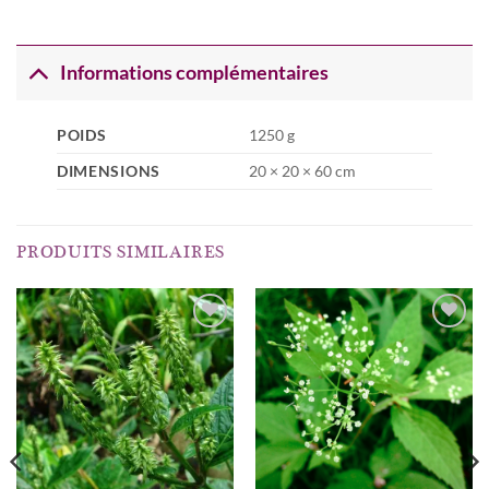
Informations complémentaires
POIDS
1250 g
DIMENSIONS
20 × 20 × 60 cm
PRODUITS SIMILAIRES
AJOUTER
AJOUTER
À MA
À MA
LISTE
LISTE
D’ENVIES...
D’ENVIES...