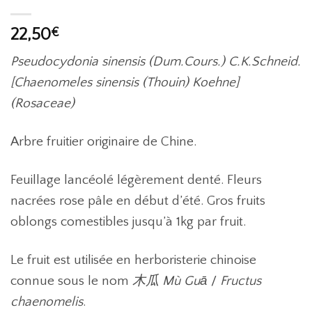
22,50
€
Pseudocydonia sinensis (Dum.Cours.) C.K.Schneid.
[Chaenomeles sinensis (Thouin) Koehne]
(Rosaceae)
Arbre fruitier originaire de Chine.
Feuillage lancéolé légèrement denté. Fleurs
nacrées rose pâle en début d’été. Gros fruits
oblongs comestibles jusqu’à 1kg par fruit.
Le fruit est utilisée en herboristerie chinoise
connue sous le nom
木瓜 Mù Guā
/
Fructus
chaenomelis
.