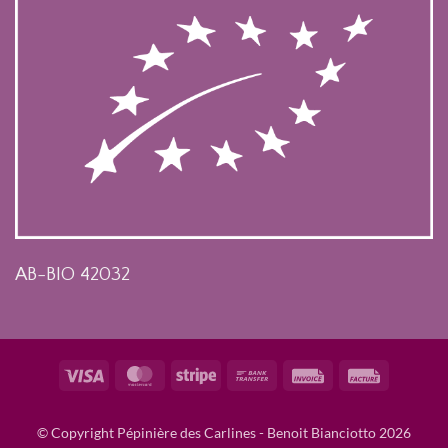
AB-BIO 42032
Visa
MasterCard
Stripe
Bank
Invoice
Facture
Transfer
© Copyright Pépinière des Carlines - Benoit Bianciotto 2026