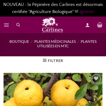
NOUVEAU : la Pépinière des Carlines est désormais
certifiée "Agriculture Biologique" !!!
Ignorer
Passer
au
contenu
BOUTIQUE
/
PLANTES MÉDICINALES
/
PLANTES
UTILISÉES EN MTC
FILTRER
AJOUTER
À MA
LISTE
D’ENVIES...