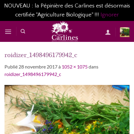
NOUVEAU : la Pépinière des Carlines est désormais
certifiée "Agriculture Biologique" !!!
Ignorer
Passer
au
contenu
roidizer_1498496179942_c
Publié
28 novembre 2017
à
1052 × 1075
dans
roidizer_1498496179942_c