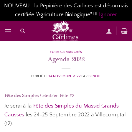
NOUVEAU : la Pépinière des Carlines est désormais
certifiée "Agriculture Biologique" !!!
Ignorer
Passer
au
contenu
FOIRES & MARCHÉS
Agenda 2022
PUBLIÉ LE
14 NOVEMBRE 2022
PAR
BENOIT
Fête des Simples / Herb’en Fête #2
Je serai à la
Fête des Simples du Massid Grands
Causses
les 24-25 Septembre 2022 à Villecomptal
(12).