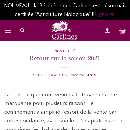
NOUVEAU : la Pépinière des Carlines est désormais
certifiée "Agriculture Biologique" !!!
Ignorer
Passer
au
contenu
NON CLASSÉ
Retour sur la saison 2021
PUBLIÉ LE
13 OCTOBRE 2022
PAR
BENOIT
La période que nous venons de traverser a été
marquante pour plusieurs raisons. Le
confinement a amplifié l’essort de la vente par
correspondance, avec son lot d’adaptations et de
contraintes (emballage de plantes vivantes,