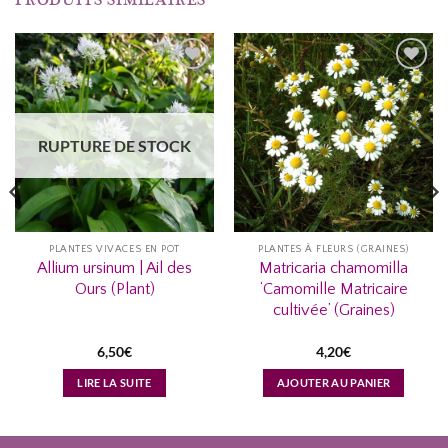
AJOUTER
AJOUTER
À MA
À MA
LISTE
LISTE
RUPTURE DE STOCK
D’ENVIES...
D’ENVIES...
PLANTES VIVACES EN POT
PLANTES À FLEURS (GRAINES)
Allium ursinum | Ail des
Matricaria chamomilla
Ours (Plant)
‘Camomille Matricaire
cultivée’ (Graines)
6,50
€
4,20
€
LIRE LA SUITE
AJOUTER AU PANIER