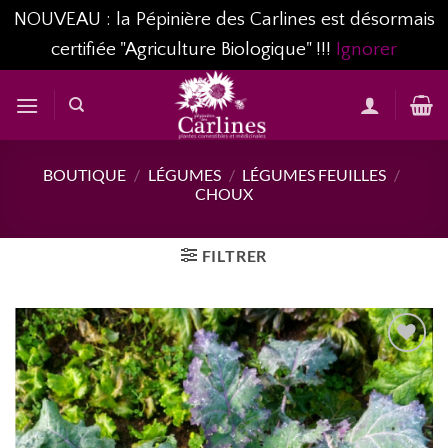
NOUVEAU : la Pépinière des Carlines est désormais
certifiée "Agriculture Biologique" !!!
Ignorer
Passer
au
contenu
BOUTIQUE
/
LÉGUMES
/
LÉGUMES FEUILLES
/
CHOUX
FILTRER
AJOUTER
À MA
LISTE
D’ENVIES...