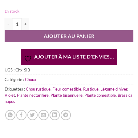
En stock
quantité de Chou Kale sibérien violet (Graines)
AJOUTER AU PANIER
AJOUTER À MA LISTE D’ENVIES...
UGS :
Chx-SIB
Catégorie :
Choux
Étiquettes :
Chou rustique
,
Fleur comestible
,
Rustique
,
Légume d'hiver
,
Violet
,
Plante nectarifère
,
Plante bisannuelle
,
Plante comestible
,
Brassica
napus