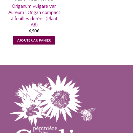
PLANTES VIVACES EN POT
Origanum vulgare var.
Aureum | Origan compact
à feuilles dorées (Plant
AB)
6,50
€
AJOUTER AU PANIER