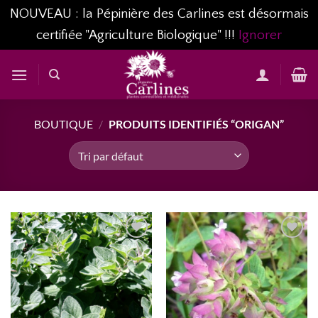
NOUVEAU : la Pépinière des Carlines est désormais
certifiée "Agriculture Biologique" !!!
Ignorer
Passer
au
contenu
BOUTIQUE
/
PRODUITS IDENTIFIÉS “ORIGAN”
AJOUTER
AJOUTER
À MA
À MA
LISTE
LISTE
D’ENVIES...
D’ENVIES...