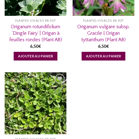
PLANTES VIVACES EN POT
PLANTES VIVACES EN POT
Origanum rotundifolium
Origanum vulgare subsp.
‘Dingle Fairy’ | Origan à
Gracile | Origan
feuilles rondes (Plant AB)
tyttanthum (Plant AB)
6,50
€
6,50
€
AJOUTER AU PANIER
AJOUTER AU PANIER
AJOUTER
À MA
LISTE
D’ENVIES...