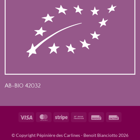
AB-BIO 42032
Visa
MasterCard
Stripe
Bank
Invoice
Facture
Transfer
© Copyright Pépinière des Carlines - Benoit Bianciotto 2026