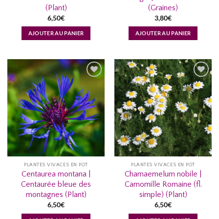
(Plant)
(Graines)
6,50
€
3,80
€
AJOUTER AU PANIER
AJOUTER AU PANIER
AJOUTER
AJOUTER
À MA
À MA
LISTE
LISTE
D’ENVIES...
D’ENVIES...
PLANTES VIVACES EN POT
PLANTES VIVACES EN POT
Centaurea montana |
Chamaemelum nobile |
Centaurée bleue des
Camomille Romaine (fl.
montagnes (Plant)
simple) (Plant)
6,50
€
6,50
€