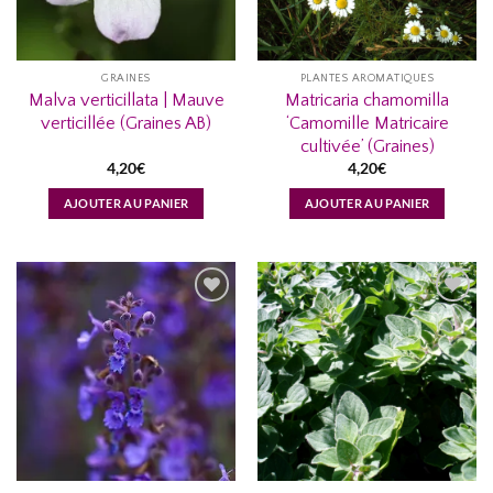
GRAINES
PLANTES AROMATIQUES
Malva verticillata | Mauve
Matricaria chamomilla
verticillée (Graines AB)
‘Camomille Matricaire
cultivée’ (Graines)
4,20
€
4,20
€
AJOUTER AU PANIER
AJOUTER AU PANIER
AJOUTER
AJOUTER
À MA
À MA
LISTE
LISTE
D’ENVIES...
D’ENVIES...