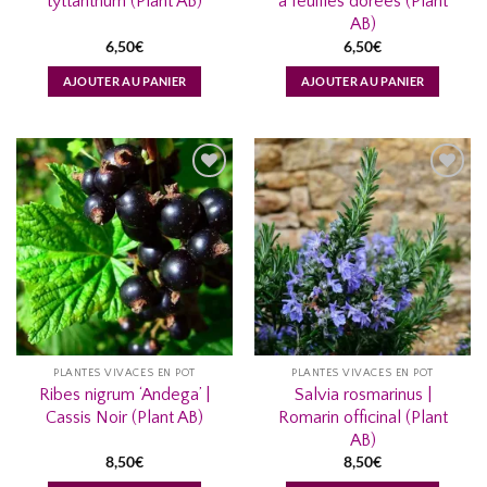
tyttanthum (Plant AB)
à feuilles dorées (Plant
AB)
6,50
€
6,50
€
AJOUTER AU PANIER
AJOUTER AU PANIER
AJOUTER
AJOUTER
À MA
À MA
LISTE
LISTE
D’ENVIES...
D’ENVIES...
PLANTES VIVACES EN POT
PLANTES VIVACES EN POT
Ribes nigrum ‘Andega’ |
Salvia rosmarinus |
Cassis Noir (Plant AB)
Romarin officinal (Plant
AB)
8,50
€
8,50
€