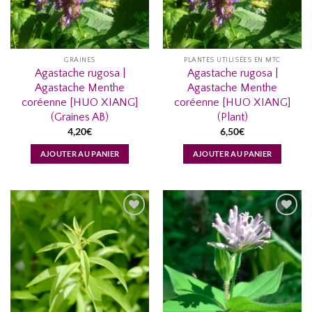
GRAINES
PLANTES UTILISÉES EN MTC
Agastache rugosa |
Agastache rugosa |
Agastache Menthe
Agastache Menthe
coréenne [HUO XIANG]
coréenne [HUO XIANG]
(Graines AB)
(Plant)
4,20
€
6,50
€
AJOUTER AU PANIER
AJOUTER AU PANIER
AJOUTER
AJOUTER
À MA
À MA
LISTE
LISTE
D’ENVIES...
D’ENVIES...