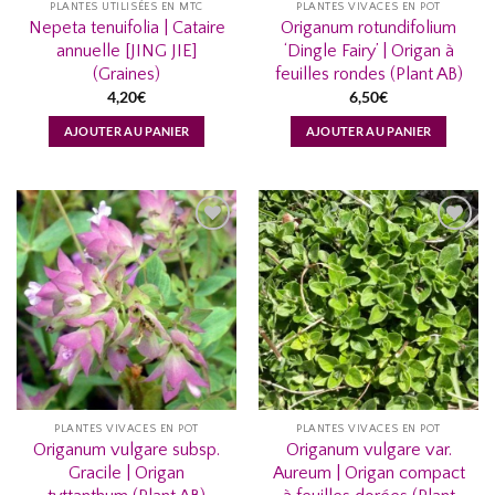
PLANTES UTILISÉES EN MTC
PLANTES VIVACES EN POT
Nepeta tenuifolia | Cataire
Origanum rotundifolium
annuelle [JING JIE]
‘Dingle Fairy’ | Origan à
(Graines)
feuilles rondes (Plant AB)
4,20
€
6,50
€
AJOUTER AU PANIER
AJOUTER AU PANIER
AJOUTER
AJOUTER
À MA
À MA
LISTE
LISTE
D’ENVIES...
D’ENVIES...
PLANTES VIVACES EN POT
PLANTES VIVACES EN POT
Origanum vulgare subsp.
Origanum vulgare var.
Gracile | Origan
Aureum | Origan compact