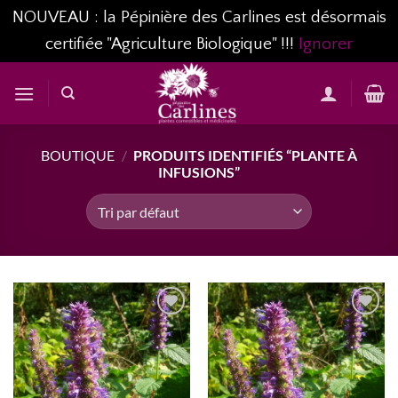
NOUVEAU : la Pépinière des Carlines est désormais
certifiée "Agriculture Biologique" !!!
Ignorer
Passer
au
contenu
BOUTIQUE
/
PRODUITS IDENTIFIÉS “PLANTE À
INFUSIONS”
AJOUTER
AJOUTER
À MA
À MA
LISTE
LISTE
D’ENVIES...
D’ENVIES...