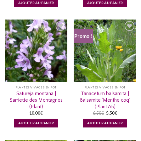
AJOUTER AU PANIER
AJOUTER AU PANIER
Promo !
AJOUTER
AJOUTER
À MA
À MA
LISTE
LISTE
D’ENVIES...
D’ENVIES...
PLANTES VIVACES EN POT
PLANTES VIVACES EN POT
Satureja montana |
Tanacetum balsamita |
Sarriette des Montagnes
Balsamite ‘Menthe coq’
(Plant)
(Plant AB)
Le
Le
10,00
€
6,50
€
5,50
€
prix
prix
initial
actuel
AJOUTER AU PANIER
AJOUTER AU PANIER
était :
est :
6,50€.
5,50€.