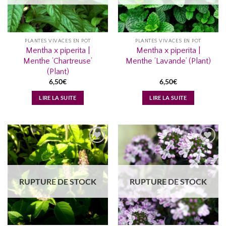
PLANTES VIVACES EN POT
PLANTES VIVACES EN POT
Mentha x piperita |
Mentha x piperita |
Menthe ‘Chartreuse’
Menthe ‘Lavande’ (Plant)
(Plant)
6,50
€
6,50
€
LIRE LA SUITE
LIRE LA SUITE
AJOUTER
AJOUTER
À MA
À MA
LISTE
LISTE
RUPTURE DE STOCK
RUPTURE DE STOCK
D’ENVIES...
D’ENVIES...