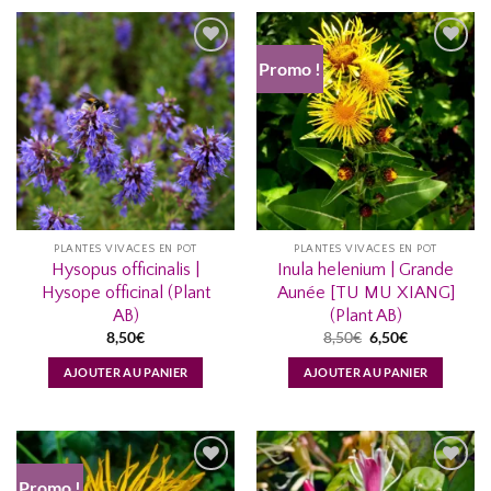
Promo !
AJOUTER
AJOUTER
À MA
À MA
LISTE
LISTE
D’ENVIES...
D’ENVIES...
PLANTES VIVACES EN POT
PLANTES VIVACES EN POT
Hysopus officinalis |
Inula helenium | Grande
Hysope officinal (Plant
Aunée [TU MU XIANG]
AB)
(Plant AB)
Le
Le
8,50
€
8,50
€
6,50
€
prix
prix
initial
actuel
AJOUTER AU PANIER
AJOUTER AU PANIER
était :
est :
8,50€.
6,50€.
Promo !