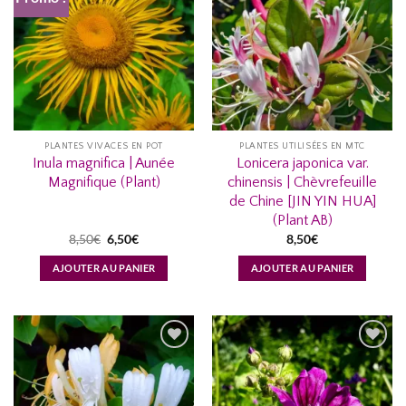
AJOUTER
AJOUTER
À MA
À MA
LISTE
LISTE
D’ENVIES...
D’ENVIES...
PLANTES VIVACES EN POT
PLANTES UTILISÉES EN MTC
Inula magnifica | Aunée
Lonicera japonica var.
Magnifique (Plant)
chinensis | Chèvrefeuille
de Chine [JIN YIN HUA]
(Plant AB)
Le
Le
8,50
€
6,50
€
8,50
€
prix
prix
initial
actuel
AJOUTER AU PANIER
AJOUTER AU PANIER
était :
est :
8,50€.
6,50€.
AJOUTER
AJOUTER
À MA
À MA
LISTE
LISTE