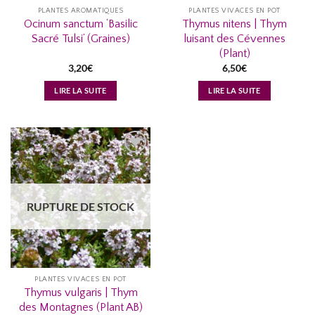
PLANTES AROMATIQUES
PLANTES VIVACES EN POT
Ocinum sanctum ‘Basilic
Thymus nitens | Thym
Sacré Tulsi’ (Graines)
luisant des Cévennes
(Plant)
3,20
€
6,50
€
LIRE LA SUITE
LIRE LA SUITE
AJOUTER
À MA
LISTE
RUPTURE DE STOCK
D’ENVIES...
PLANTES VIVACES EN POT
Thymus vulgaris | Thym
des Montagnes (Plant AB)