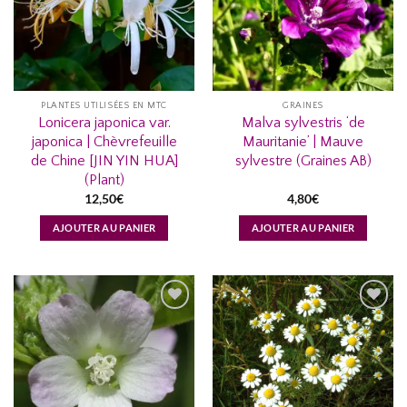
D’ENVIES...
D’ENVIES...
PLANTES UTILISÉES EN MTC
GRAINES
Lonicera japonica var.
Malva sylvestris ‘de
japonica | Chèvrefeuille
Mauritanie’ | Mauve
de Chine [JIN YIN HUA]
sylvestre (Graines AB)
(Plant)
12,50
€
4,80
€
AJOUTER AU PANIER
AJOUTER AU PANIER
AJOUTER
AJOUTER
À MA
À MA
LISTE
LISTE
D’ENVIES...
D’ENVIES...