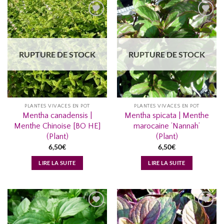
AJOUTER
AJOUTER
À MA
À MA
LISTE
LISTE
RUPTURE DE STOCK
RUPTURE DE STOCK
D’ENVIES...
D’ENVIES...
PLANTES VIVACES EN POT
PLANTES VIVACES EN POT
Mentha canadensis |
Mentha spicata | Menthe
Menthe Chinoise [BO HE]
marocaine ‘Nannah’
(Plant)
(Plant)
6,50
€
6,50
€
LIRE LA SUITE
LIRE LA SUITE
AJOUTER
AJOUTER