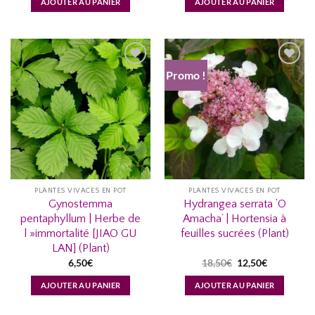
AJOUTER AU PANIER
AJOUTER AU PANIER
Promo !
AJOUTER
AJOUTER
À MA
À MA
LISTE
LISTE
D’ENVIES...
D’ENVIES...
PLANTES VIVACES EN POT
PLANTES VIVACES EN POT
Gynostemma
Hydrangea serrata ‘O
pentaphyllum | Herbe de
Amacha’ | Hortensia à
l »immortalité [JIAO GU
feuilles sucrées (Plant)
LAN] (Plant)
Le
Le
6,50
€
18,50
€
12,50
€
prix
prix
initial
actuel
AJOUTER AU PANIER
AJOUTER AU PANIER
était :
est :
18,50€.
12,50€.