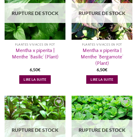
À MA
À MA
LISTE
LISTE
RUPTURE DE STOCK
RUPTURE DE STOCK
D’ENVIES...
D’ENVIES...
PLANTES VIVACES EN POT
PLANTES VIVACES EN POT
Mentha x piperita |
Mentha x piperita |
Menthe ‘Basilic’ (Plant)
Menthe ‘Bergamote’
(Plant)
6,50
€
6,50
€
LIRE LA SUITE
LIRE LA SUITE
AJOUTER
AJOUTER
À MA
À MA
LISTE
LISTE
RUPTURE DE STOCK
RUPTURE DE STOCK
D’ENVIES...
D’ENVIES...