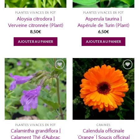
PLANTES VIVACES EN POT
PLANTES VIVACES EN POT
Aloysia citrodora |
Asperula taurina |
Verveine citronnée (Plant)
Aspérule de Turin (Plant)
8,50
€
6,50
€
AJOUTER AU PANIER
AJOUTER AU PANIER
AJOUTER
AJOUTER
À MA
À MA
LISTE
LISTE
D’ENVIES...
D’ENVIES...
PLANTES VIVACES EN POT
GRAINES
Calamintha grandiflora |
Calendula officinale
Calament Thé d’Aubrac
‘Orange’ | Soucis officinal